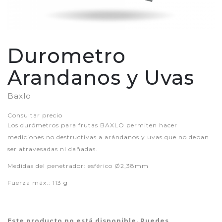
Durometro
Arandanos y Uvas
Baxlo
Consultar precio
Los durómetros para frutas BAXLO permiten hacer
mediciones no destructivas a arándanos y uvas que no deban
ser atravesadas ni dañadas.
Medidas del penetrador: esférico Ø2,38mm
Fuerza máx.: 113 g
Este producto no está disponible. Puedes