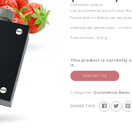
Consultar precio
Los durómetros para frutas BA
fresas que no deban ser atrave
Medidas del penetrador: cilínd
Fuerza máx.: 821 g
This product is currently 
it.
CONTACT US
Categories:
Durometros Baxlo
SHARE THIS: